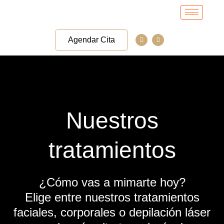
Skip
to
content
I
I
Agendar Cita
c
c
o
o
n
n
-
-
i
i
n
n
s
t
t
e
a
r
g
n
r
e
a
t
Nuestros
m
-
1
tratamientos
¿Cómo vas a mimarte hoy?
Elige entre nuestros tratamientos
faciales, corporales o depilación láser